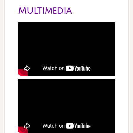
d
Multimedia
o